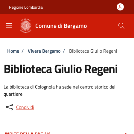
Salta al contenuto principale
Skip to footer content
Regione Lombardia
Comune di Bergamo
Briciole di pane
Home
/
Vivere Bergamo
/
Biblioteca Giulio Regeni
Biblioteca Giulio Regeni
La biblioteca di Colognola ha sede nel centro storico del
quartiere.
Condividi