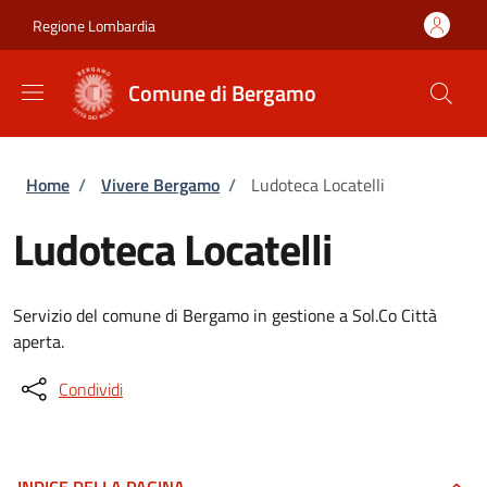
Salta al contenuto principale
Skip to footer content
Regione Lombardia
Comune di Bergamo
Briciole di pane
Home
/
Vivere Bergamo
/
Ludoteca Locatelli
Ludoteca Locatelli
Servizio del comune di Bergamo in gestione a Sol.Co Città
aperta.
Condividi