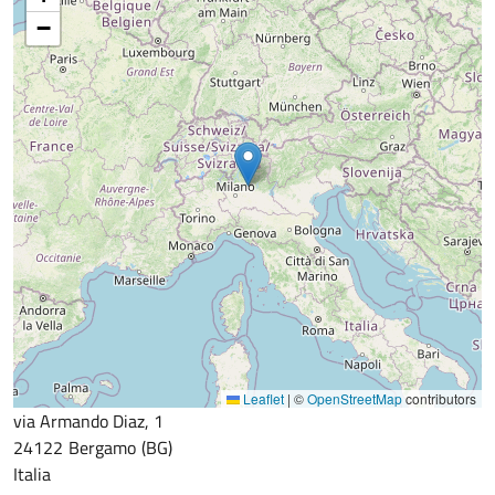
−
Leaflet
|
©
OpenStreetMap
contributors
via Armando Diaz, 1
24122
Bergamo
BG
Italia