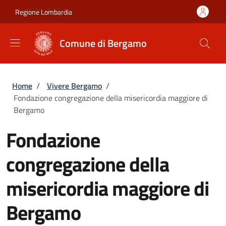
Salta al contenuto principale
Skip to footer content
Regione Lombardia
Comune di Bergamo
Briciole di pane
Home
/
Vivere Bergamo
/
Fondazione congregazione della misericordia maggiore di
Bergamo
Fondazione
congregazione della
misericordia maggiore di
Bergamo