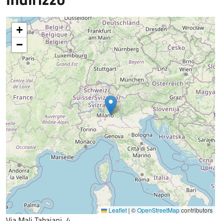
+
−
Leaflet
|
©
OpenStreetMap
contributors
Via Malj Tabajani, 4