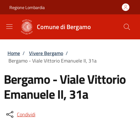
Salta al contenuto principale
Skip to footer content
Regione Lombardia
Comune di Bergamo
Briciole di pane
Home
/
Vivere Bergamo
/
Bergamo - Viale Vittorio Emanuele II, 31a
Bergamo - Viale Vittorio
Emanuele II, 31a
Condividi