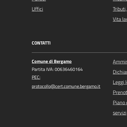
Uffici
Tribut
Vita la
CONTATTI
Comune di Bergamo
Ammini
Partita IVA: 00636460164
Dichiar
PEC:
Leggi 
protocollo@cert.comune.bergamo.it
Preno
Piano 
servizi