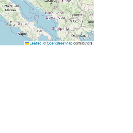
Leaflet
|
©
OpenStreetMap
contributors