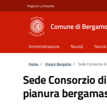
Salta al contenuto principale
Skip to footer content
Regione Lombardia
Comune di Bergam
Amministrazione
Novità
Servizi
Briciole di pane
Home
/
Vivere Bergamo
/
Sede Consorzio di
Sede Consorzio di
pianura bergama