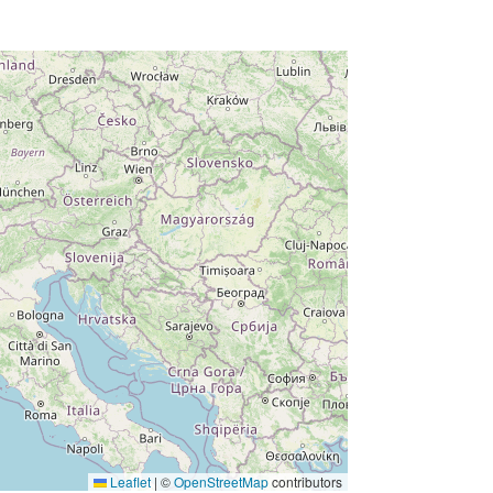
Leaflet
|
©
OpenStreetMap
contributors