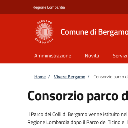
Salta al contenuto principale
Skip to footer content
Regione Lombardia
Comune di Bergam
Amministrazione
Novità
Servizi
Briciole di pane
Home
/
Vivere Bergamo
/
Consorzio parco de
Consorzio parco de
Il Parco dei Colli di Bergamo venne istituito ne
Regione Lombardia dopo il Parco del Ticino e il