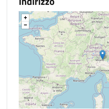
Indirizzo
+
−