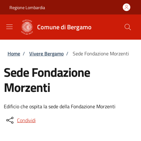
Salta al contenuto principale
Skip to footer content
Regione Lombardia
Comune di Bergamo
Briciole di pane
Home
/
Vivere Bergamo
/
Sede Fondazione Morzenti
Sede Fondazione
Morzenti
Edificio che ospita la sede della Fondazione Morzenti
Condividi