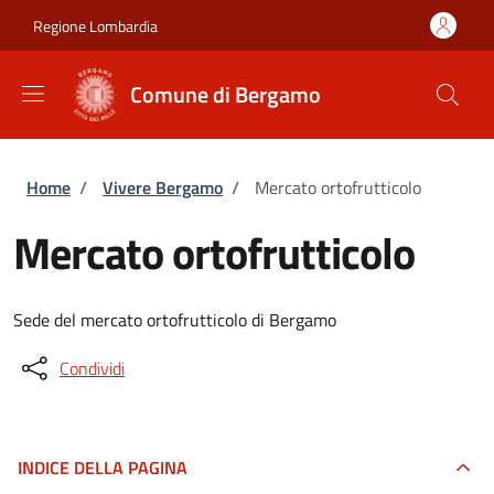
Salta al contenuto principale
Skip to footer content
Regione Lombardia
Comune di Bergamo
Briciole di pane
Home
/
Vivere Bergamo
/
Mercato ortofrutticolo
Mercato ortofrutticolo
Sede del mercato ortofrutticolo di Bergamo
Condividi
INDICE DELLA PAGINA