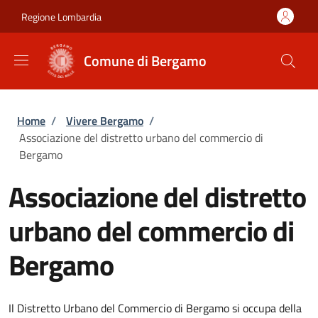
Salta al contenuto principale
Skip to footer content
Regione Lombardia
Comune di Bergamo
Briciole di pane
Home
/
Vivere Bergamo
/
Associazione del distretto urbano del commercio di
Bergamo
Associazione del distretto
urbano del commercio di
Bergamo
Il Distretto Urbano del Commercio di Bergamo si occupa della