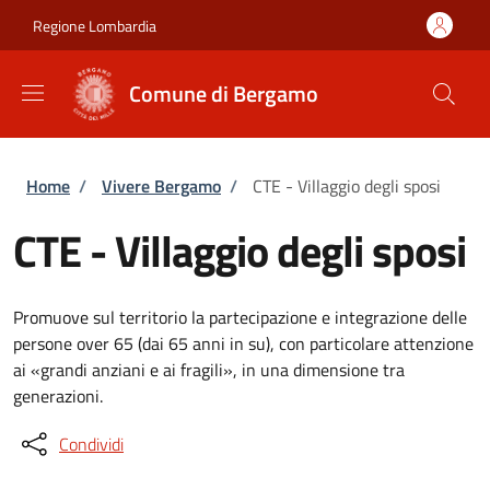
Salta al contenuto principale
Skip to footer content
Regione Lombardia
Comune di Bergamo
Briciole di pane
Home
/
Vivere Bergamo
/
CTE - Villaggio degli sposi
CTE - Villaggio degli sposi
Promuove sul territorio la partecipazione e integrazione delle
persone over 65 (dai 65 anni in su), con particolare attenzione
ai «grandi anziani e ai fragili», in una dimensione tra
generazioni.
Condividi