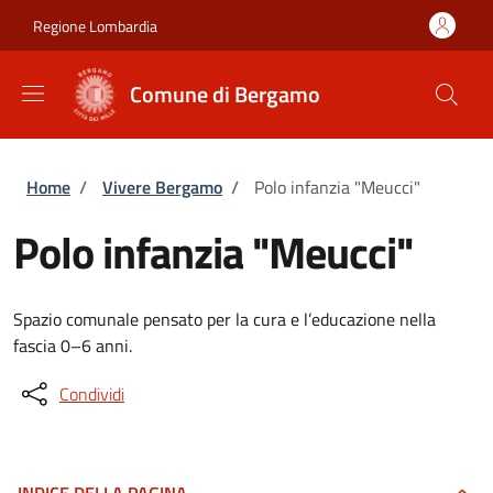
Salta al contenuto principale
Skip to footer content
Regione Lombardia
Comune di Bergamo
Briciole di pane
Home
/
Vivere Bergamo
/
Polo infanzia "Meucci"
Polo infanzia "Meucci"
Spazio comunale pensato per la cura e l’educazione nella
fascia 0–6 anni.
Condividi