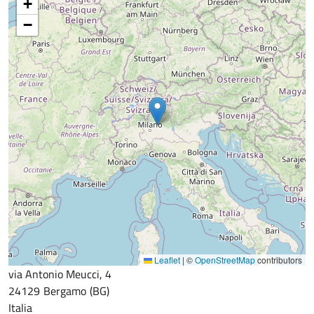
+
−
Leaflet
|
©
OpenStreetMap
contributors
via Antonio Meucci, 4
24129
Bergamo
BG
Italia