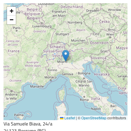
+
−
Leaflet
|
©
OpenStreetMap
contributors
Via Samuele Biava, 24/a
24123
Bergamo
BG