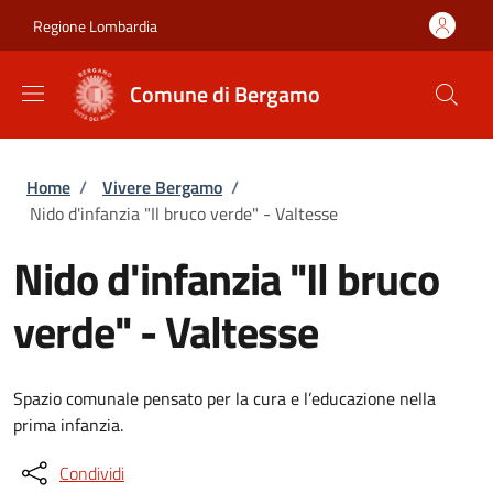
Salta al contenuto principale
Skip to footer content
Regione Lombardia
Comune di Bergamo
Briciole di pane
Home
/
Vivere Bergamo
/
Nido d'infanzia "Il bruco verde" - Valtesse
Nido d'infanzia "Il bruco
verde" - Valtesse
Spazio comunale pensato per la cura e l’educazione nella
prima infanzia.
Condividi