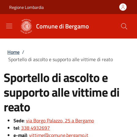
Salta al contenuto principale
Skip to footer content
Regione Lombardia
Comune di Bergamo
Briciole di pane
Home
/
Sportello di ascolto e supporto alle vittime di reato
Sportello di ascolto e
supporto alle vittime di
reato
Sede
:
via Borgo Palazzo, 25 a Bergamo
tel
:
338 4932697
e-mail
:
vittime@comune.bergamo.it