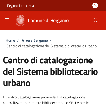
Salta al contenuto principale
Skip to footer content
Regione Lombardia
Comune di Bergamo
Briciole di pane
Home
/
Vivere Bergamo
/
Centro di catalogazione del Sistema bibliotecario urbano
Centro di catalogazione
del Sistema bibliotecario
urbano
Il Centro Catalogazione provvede alla catalogazione
centralizzata per le otto biblioteche dello SBU e per le