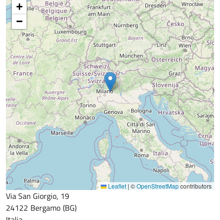
+
−
Leaflet
|
©
OpenStreetMap
contributors
Via San Giorgio, 19
24122
Bergamo
BG
Italia