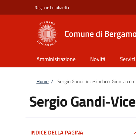
Salta al contenuto principale
Skip to footer content
Regione Lombardia
Comune di Bergam
Amministrazione
Novità
Servizi
Briciole di pane
Home
/
Sergio Gandi-Vicesindaco-Giunta com
Sergio Gandi-Vic
INDICE DELLA PAGINA