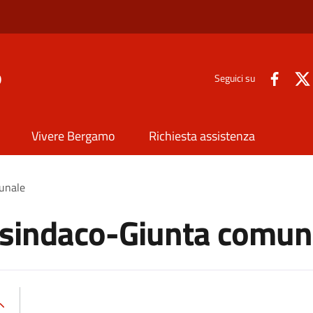
o
Seguici su
Vivere Bergamo
Richiesta assistenza
unale
esindaco-Giunta comun