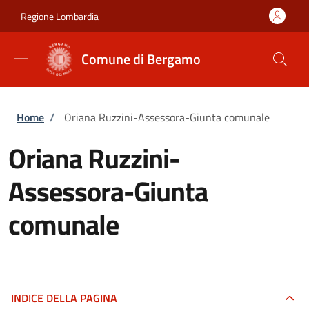
Salta al contenuto principale
Skip to footer content
Regione Lombardia
Comune di Bergamo
Briciole di pane
Home
/
Oriana Ruzzini-Assessora-Giunta comunale
Oriana Ruzzini-
Assessora-Giunta
comunale
INDICE DELLA PAGINA