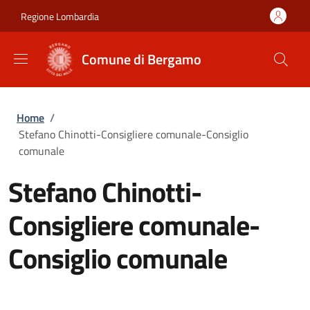
Salta al contenuto principale
Skip to footer content
Regione Lombardia
Comune di Bergamo
Briciole di pane
Home
/
Stefano Chinotti-Consigliere comunale-Consiglio
comunale
Stefano Chinotti-
Consigliere comunale-
Consiglio comunale