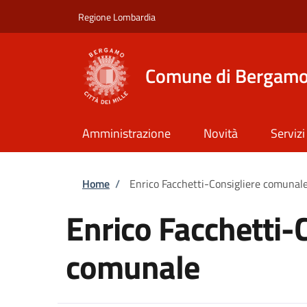
Salta al contenuto principale
Skip to footer content
Regione Lombardia
Comune di Bergam
Amministrazione
Novità
Servizi
Briciole di pane
Home
/
Enrico Facchetti-Consigliere comunal
Enrico Facchetti-
comunale