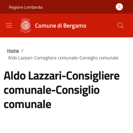
Salta al contenuto principale
Skip to footer content
Regione Lombardia
Comune di Bergamo
Briciole di pane
Home
/
Aldo Lazzari-Consigliere comunale-Consiglio comunale
Aldo Lazzari-Consigliere
comunale-Consiglio
comunale