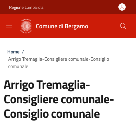
Salta al contenuto principale
Skip to footer content
Regione Lombardia
Comune di Bergamo
Briciole di pane
Home
/
Arrigo Tremaglia-Consigliere comunale-Consiglio
comunale
Arrigo Tremaglia-
Consigliere comunale-
Consiglio comunale