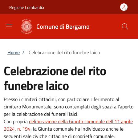
Salta al contenuto principale
Skip to footer content
Regione Lombardia
Comune di Bergamo
Briciole di pane
Home
/
Celebrazione del rito funebre laico
Celebrazione del rito
funebre laico
Presso i cimiteri cittadini, con particolare riferimento al
cimitero Monumentale, sono contemplati degli spazi all’aperto
per la celebrazione dei funerali laici.
Con propria
deliberazione della Giunta comunale dell'11 aprile
2024, n. 194
, la Giunta comunale ha individuato anche le
seguenti sale civiche cittadine di proprietà comunale: