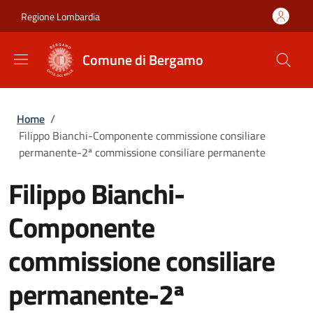
Salta al contenuto principale
Skip to footer content
Regione Lombardia
Comune di Bergamo
Briciole di pane
Home
/
Filippo Bianchi-Componente commissione consiliare
permanente-2ª commissione consiliare permanente
Filippo Bianchi-
Componente
commissione consiliare
permanente-2ª