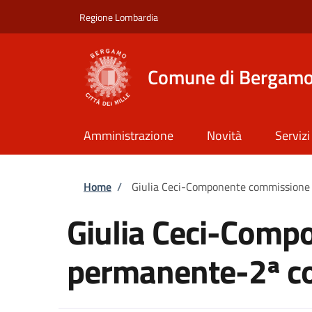
Salta al contenuto principale
Skip to footer content
Regione Lombardia
Comune di Bergam
Amministrazione
Novità
Servizi
Briciole di pane
Home
/
Giulia Ceci-Componente commissione 
Giulia Ceci-Comp
permanente-2ª co