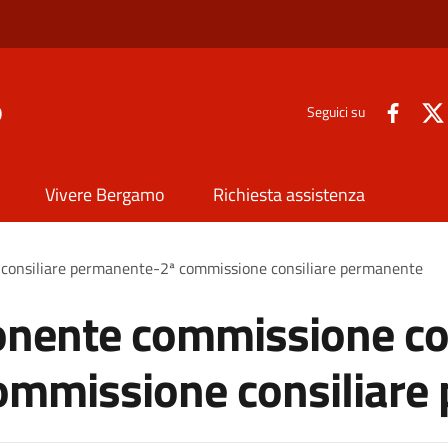
o
Seguici su
Vivere Bergamo
Richiesta assistenza
consiliare permanente-2ª commissione consiliare permanente
onente commissione con
mmissione consiliare