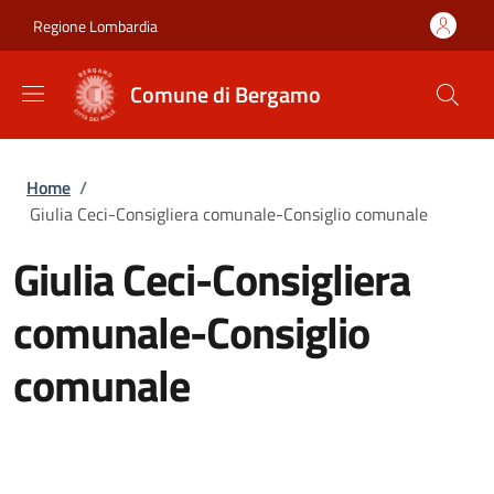
Salta al contenuto principale
Skip to footer content
Regione Lombardia
Comune di Bergamo
Briciole di pane
Home
/
Giulia Ceci-Consigliera comunale-Consiglio comunale
Giulia Ceci-Consigliera
comunale-Consiglio
comunale