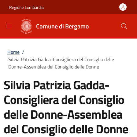
Salta al contenuto principale
Skip to footer content
Regione Lombardia
Comune di Bergamo
Briciole di pane
Home
/
Silvia Patrizia Gadda-Consigliera del Consiglio delle
Donne-Assemblea del Consiglio delle Donne
Silvia Patrizia Gadda-
Consigliera del Consiglio
delle Donne-Assemblea
del Consiglio delle Donne