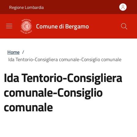
Salta al contenuto principale
Skip to footer content
Regione Lombardia
Comune di Bergamo
Briciole di pane
Home
/
Ida Tentorio-Consigliera comunale-Consiglio comunale
Ida Tentorio-Consigliera
comunale-Consiglio
comunale