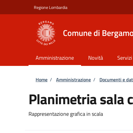
Salta al contenuto principale
Skip to footer content
Regione Lombardia
Comune di Bergam
Amministrazione
Novità
Servizi
Briciole di pane
Home
/
Amministrazione
/
Documenti e dat
Planimetria sala 
Rappresentazione grafica in scala