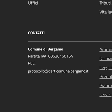
Uffici
Tribut
Vita la
CONTATTI
Comune di Bergamo
Ammini
Partita IVA: 00636460164
Dichiar
PEC:
Leggi 
protocollo@cert.comune.bergamo.it
Preno
Piano 
servizi