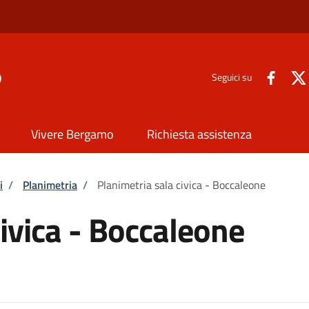
o
Seguici su
Vivere Bergamo
Richiesta assistenza
i
/
Planimetria
/
Planimetria sala civica - Boccaleone
civica - Boccaleone