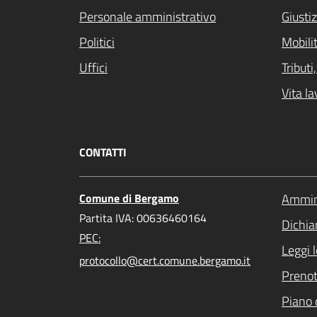
Personale amministrativo
Giustiz
Politici
Mobilit
Uffici
Tribut
Vita la
CONTATTI
Comune di Bergamo
Ammini
Partita IVA: 00636460164
Dichiar
PEC:
Leggi 
protocollo@cert.comune.bergamo.it
Preno
Piano 