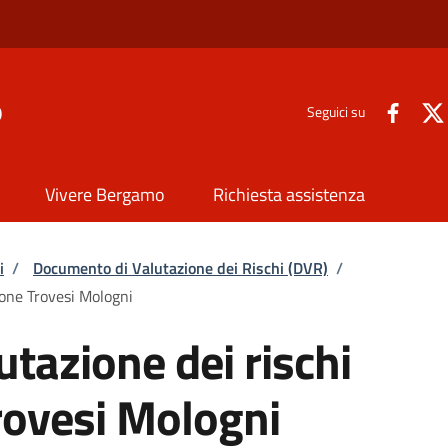
o
Seguici su
Vivere Bergamo
Richiesta assistenza
i
/
Documento di Valutazione dei Rischi (DVR)
/
Jone Trovesi Mologni
tazione dei rischi
rovesi Mologni