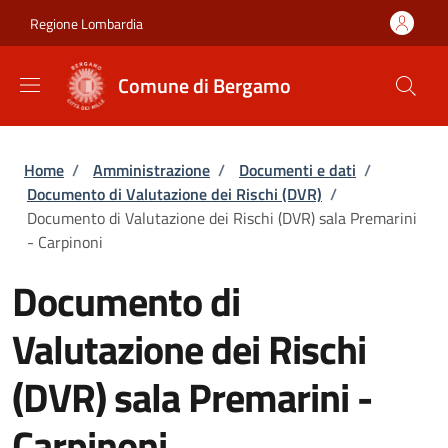
Salta al contenuto principale
Skip to footer content
Regione Lombardia
Comune di Bergamo
Briciole di pane
Home
/
Amministrazione
/
Documenti e dati
/
Documento di Valutazione dei Rischi (DVR)
/
Documento di Valutazione dei Rischi (DVR) sala Premarini
- Carpinoni
Documento di
Valutazione dei Rischi
(DVR) sala Premarini -
Carpinoni