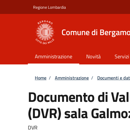
Salta al contenuto principale
Skip to footer content
Regione Lombardia
Comune di Bergam
Amministrazione
Novità
Servizi
Briciole di pane
Home
/
Amministrazione
/
Documenti e dat
Documento di Valu
(DVR) sala Galmo
DVR