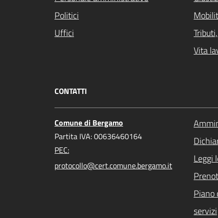
Politici
Mobilit
Uffici
Tribut
Vita la
CONTATTI
Comune di Bergamo
Ammini
Partita IVA: 00636460164
Dichiar
PEC:
Leggi 
protocollo@cert.comune.bergamo.it
Preno
Piano 
servizi