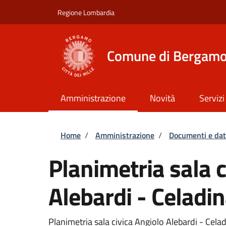
Salta al contenuto principale
Skip to footer content
Regione Lombardia
Comune di Bergam
Amministrazione
Novità
Servizi
Briciole di pane
Home
/
Amministrazione
/
Documenti e dat
Planimetria sala c
Alebardi - Celadi
Planimetria sala civica Angiolo Alebardi - Cela