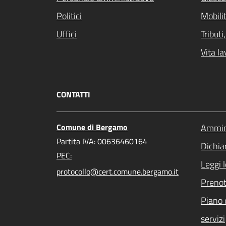
Politici
Mobilit
Uffici
Tribut
Vita la
CONTATTI
Comune di Bergamo
Ammini
Partita IVA: 00636460164
Dichiar
PEC:
Leggi 
protocollo@cert.comune.bergamo.it
Preno
Piano 
servizi