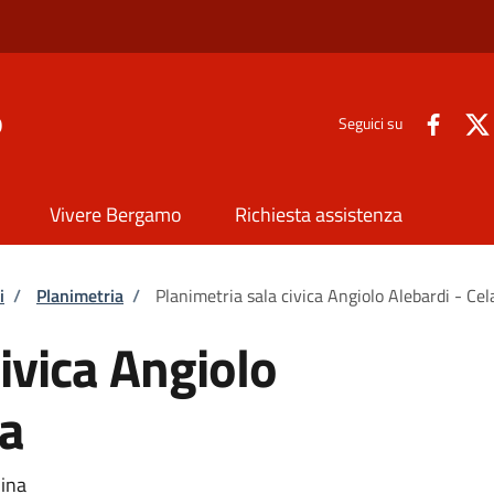
o
Seguici su
Vivere Bergamo
Richiesta assistenza
i
/
Planimetria
/
Planimetria sala civica Angiolo Alebardi - Cel
ivica Angiolo
na
dina