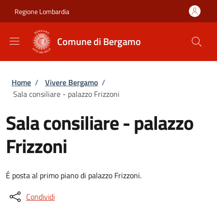
Salta al contenuto principale
Skip to footer content
Regione Lombardia
Comune di Bergamo
Briciole di pane
Home
/
Vivere Bergamo
/
Sala consiliare - palazzo Frizzoni
Sala consiliare - palazzo
Frizzoni
É posta al primo piano di palazzo Frizzoni.
Condividi