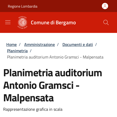
Salta al contenuto principale
Skip to footer content
Regione Lombardia
Comune di Bergamo
Briciole di pane
Home
/
Amministrazione
/
Documenti e dati
/
Planimetria
/
Planimetria auditorium Antonio Gramsci - Malpensata
Planimetria auditorium
Antonio Gramsci -
Malpensata
Rappresentazione grafica in scala