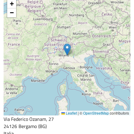
+
−
Leaflet
|
©
OpenStreetMap
contributors
Via Federico Ozanam, 27
24126
Bergamo
BG
Italia