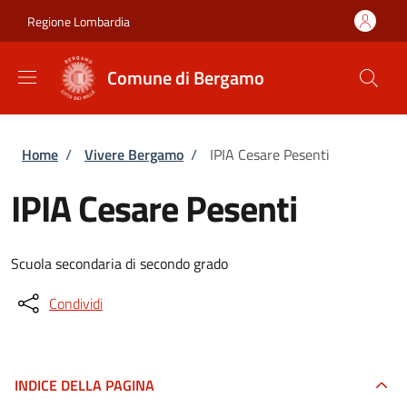
Salta al contenuto principale
Skip to footer content
Regione Lombardia
Comune di Bergamo
Briciole di pane
Home
/
Vivere Bergamo
/
IPIA Cesare Pesenti
IPIA Cesare Pesenti
Scuola secondaria di secondo grado
Condividi
INDICE DELLA PAGINA