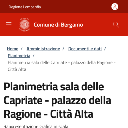
Salta al contenuto principale
Skip to footer content
Regione Lombardia
Comune di Bergamo
Briciole di pane
Home
/
Amministrazione
/
Documenti e dati
/
Planimetria
/
Planimetria sala delle Capriate - palazzo della Ragione -
Città Alta
Planimetria sala delle
Capriate - palazzo della
Ragione - Città Alta
Rappresentazione grafica in scala