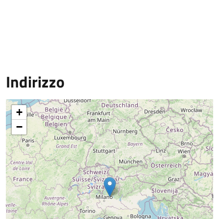
Indirizzo
+
−