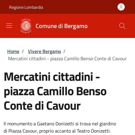
Salta al contenuto principale
Skip to footer content
Regione Lombardia
Comune di Bergamo
Briciole di pane
Home
/
Vivere Bergamo
/
Mercatini cittadini - piazza Camillo Benso Conte di Cavour
Mercatini cittadini -
piazza Camillo Benso
Conte di Cavour
Il monumento a Gaetano Donizetti si trova nel giardino
di Piazza Cavour, proprio accanto al Teatro Donizetti.