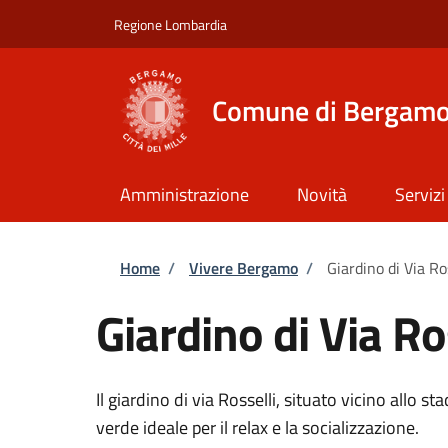
Salta al contenuto principale
Skip to footer content
Regione Lombardia
Comune di Bergam
Amministrazione
Novità
Servizi
Briciole di pane
Home
/
Vivere Bergamo
/
Giardino di Via Ro
Giardino di Via Ro
Il giardino di via Rosselli, situato vicino allo s
verde ideale per il relax e la socializzazione.