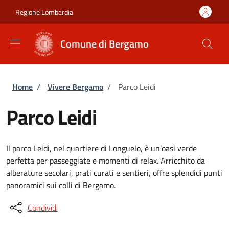
Salta al contenuto principale
Skip to footer content
Regione Lombardia
Comune di Bergamo
Briciole di pane
Home
/
Vivere Bergamo
/
Parco Leidi
Parco Leidi
Il parco Leidi, nel quartiere di Longuelo, è un’oasi verde
perfetta per passeggiate e momenti di relax. Arricchito da
alberature secolari, prati curati e sentieri, offre splendidi punti
panoramici sui colli di Bergamo.
Condividi