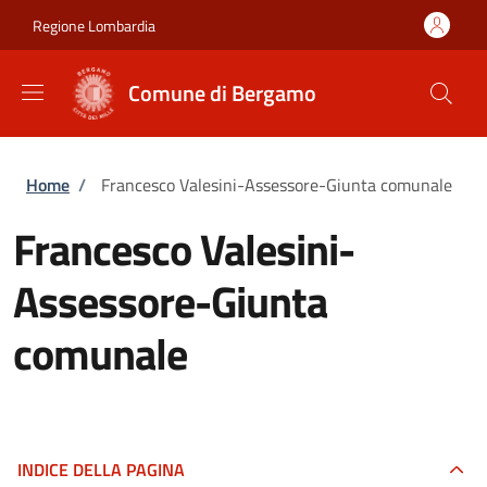
Salta al contenuto principale
Skip to footer content
Regione Lombardia
Comune di Bergamo
Briciole di pane
Home
/
Francesco Valesini-Assessore-Giunta comunale
Francesco Valesini-
Assessore-Giunta
comunale
INDICE DELLA PAGINA