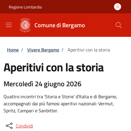
Salta al contenuto principale
Skip to footer content
Regione Lombardia
Comune di Bergamo
Briciole di pane
Home
/
Vivere Bergamo
/
Aperitivi con la storia
Aperitivi con la storia
Mercoledì 24 giugno 2026
Quattro incontri tra 'Storia e Storie' d'Italia e di Bergamo,
accompagnati dai più famosi aperitivi nazionali: Vermut,
Spritz, Campari e Sanbitter.
Condividi