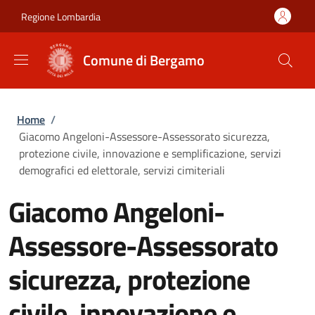
Salta al contenuto principale
Skip to footer content
Regione Lombardia
Comune di Bergamo
Briciole di pane
Home
/
Giacomo Angeloni-Assessore-Assessorato sicurezza,
protezione civile, innovazione e semplificazione, servizi
demografici ed elettorale, servizi cimiteriali
Giacomo Angeloni-
Assessore-Assessorato
sicurezza, protezione
civile, innovazione e