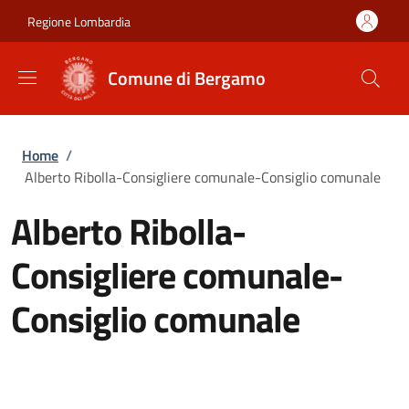
Salta al contenuto principale
Skip to footer content
Regione Lombardia
Comune di Bergamo
Briciole di pane
Home
/
Alberto Ribolla-Consigliere comunale-Consiglio comunale
Alberto Ribolla-
Consigliere comunale-
Consiglio comunale