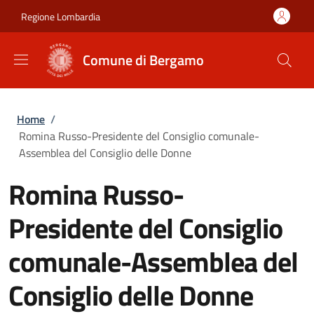
Salta al contenuto principale
Skip to footer content
Regione Lombardia
Comune di Bergamo
Briciole di pane
Home
/
Romina Russo-Presidente del Consiglio comunale-
Assemblea del Consiglio delle Donne
Romina Russo-
Presidente del Consiglio
comunale-Assemblea del
Consiglio delle Donne