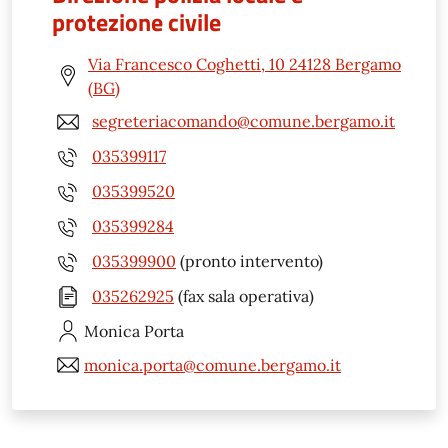
protezione civile
Via Francesco Coghetti, 10 24128 Bergamo
(BG)
segreteriacomando@comune.bergamo.it
035399117
035399520
035399284
035399900
(pronto intervento)
035262925
(fax sala operativa)
Monica
Porta
monica.porta@comune.bergamo.it