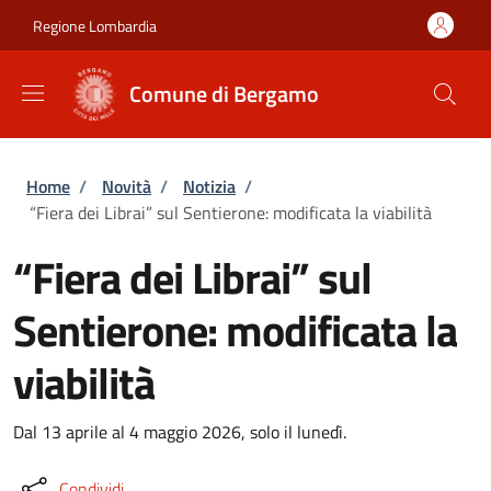
Salta al contenuto principale
Skip to footer content
Regione Lombardia
Comune di Bergamo
Briciole di pane
Home
/
Novità
/
Notizia
/
“Fiera dei Librai” sul Sentierone: modificata la viabilità
“Fiera dei Librai” sul
Sentierone: modificata la
viabilità
Dal 13 aprile al 4 maggio 2026, solo il lunedì.
Condividi