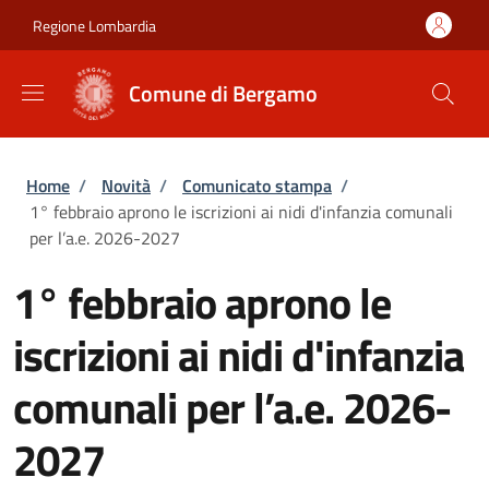
Salta al contenuto principale
Skip to footer content
Regione Lombardia
Comune di Bergamo
Briciole di pane
Home
/
Novità
/
Comunicato stampa
/
1° febbraio aprono le iscrizioni ai nidi d'infanzia comunali
per l’a.e. 2026-2027
1° febbraio aprono le
iscrizioni ai nidi d'infanzia
comunali per l’a.e. 2026-
2027