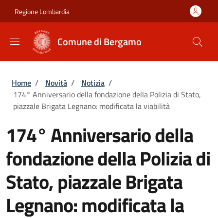
Salta al contenuto principale
Skip to footer content
Regione Lombardia
Comune di Bergamo
Briciole di pane
Home
/
Novità
/
Notizia
/
174° Anniversario della fondazione della Polizia di Stato,
piazzale Brigata Legnano: modificata la viabilità
174° Anniversario della
fondazione della Polizia di
Stato, piazzale Brigata
Legnano: modificata la