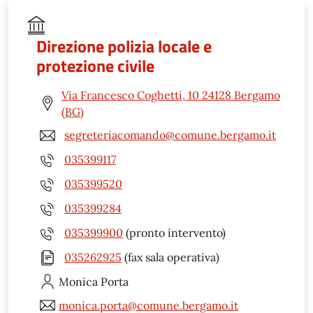
Direzione polizia locale e
protezione civile
Via Francesco Coghetti, 10 24128 Bergamo
(BG)
segreteriacomando@comune.bergamo.it
035399117
035399520
035399284
035399900
(pronto intervento)
035262925
(fax sala operativa)
Monica
Porta
monica.porta@comune.bergamo.it