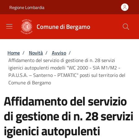
Salta al contenuto principale
Skip to footer content
Regione Lombardia
Comune di Bergamo
Briciole di pane
Home
/
Novità
/
Avviso
/
Affidamento del servizio di gestione di n. 28 servizi
igienici autopulenti modelli "WC 2000 - SIA M1/M2 -
P.A.U.S.A. – Santerno - PT.MATIC" posti sul territorio del
Comune di Bergamo
Affidamento del servizio
di gestione di n. 28 servizi
igienici autopulenti