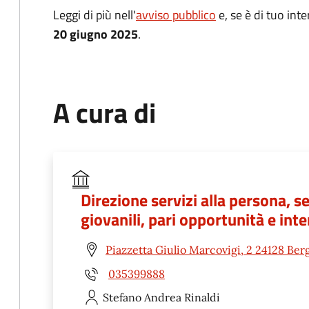
Leggi di più nell'
avviso pubblic
o
e, se è di tuo int
20 giugno 2025
.
A cura di
Direzione servizi alla persona, se
giovanili, pari opportunità e int
Piazzetta Giulio Marcovigi, 2 24128 Be
035399888
Stefano Andrea
Rinaldi