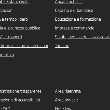
fe e stato civile
Appalti pubblici
zzazioni
Catasto e urbanistica
a e tempo libero
Educazione e formazione
ia e sicurezza pubblica
Imprese e commercio
à e trasporti
Salute, benessere e assistenz
i, finanze e contravvenzioni
Turismo
vorativa
strazione trasparente
Area riservata
azione di accessibilità
Area privacy
le FAQ
Note legali