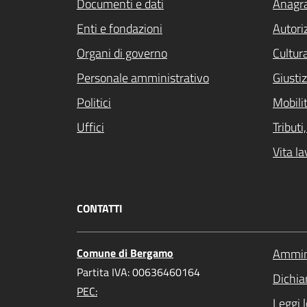
Documenti e dati
Anagra
Enti e fondazioni
Autori
Organi di governo
Cultur
Personale amministrativo
Giustiz
Politici
Mobilit
Uffici
Tribut
Vita la
CONTATTI
Comune di Bergamo
Ammini
Partita IVA: 00636460164
Dichiar
PEC:
Leggi 