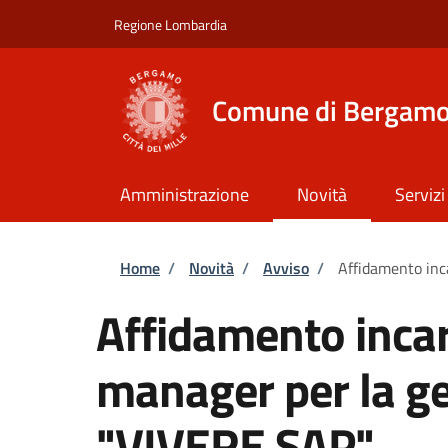
Salta al contenuto principale
Skip to footer content
Regione Lombardia
Comune di Bergam
Amministrazione
Novità
Servizi
Briciole di pane
Home
/
Novità
/
Avviso
/
Affidamento inc
Affidamento incar
manager per la ge
"VIVERE SAP"