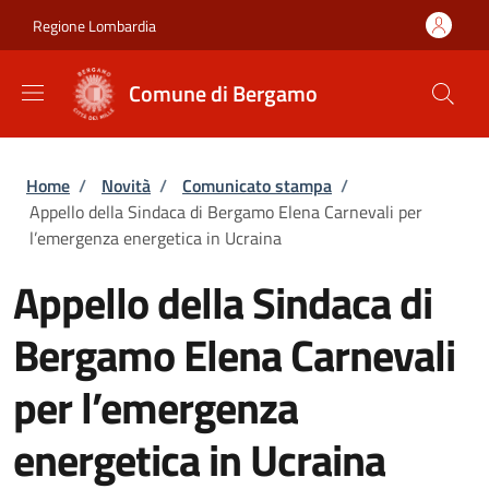
Salta al contenuto principale
Skip to footer content
Regione Lombardia
Comune di Bergamo
Briciole di pane
Home
/
Novità
/
Comunicato stampa
/
Appello della Sindaca di Bergamo Elena Carnevali per
l’emergenza energetica in Ucraina
Appello della Sindaca di
Bergamo Elena Carnevali
per l’emergenza
energetica in Ucraina