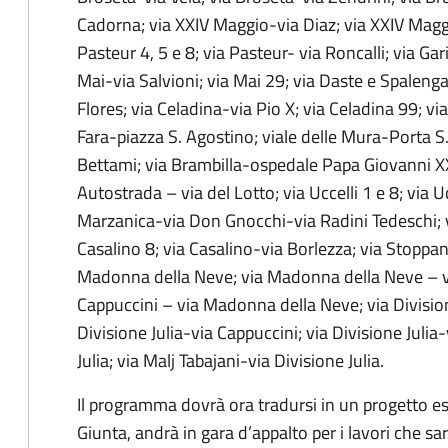
Cadorna; via XXIV Maggio-via Diaz; via XXIV Maggi
Pasteur 4, 5 e 8; via Pasteur- via Roncalli; via Ga
Mai-via Salvioni; via Mai 29; via Daste e Spalenga
Flores; via Celadina-via Pio X; via Celadina 99; vi
Fara-piazza S. Agostino; viale delle Mura-Porta S
Bettami; via Brambilla-ospedale Papa Giovanni XXII
Autostrada – via del Lotto; via
Uccelli
1 e 8; via
Uc
Marzanica-via Don Gnocchi-via Radini Tedeschi;
Casalino 8; via Casalino-via Borlezza; via Stoppan
Madonna della Neve; via Madonna della Neve – via
Cappuccini – via Madonna della Neve; via Divisione
Divisione Julia-via Cappuccini; via Divisione Juli
Julia; via Malj Tabajani-via Divisione Julia.
Il programma dovrà ora tradursi in un progetto e
Giunta, andrà in gara d’appalto per i lavori che s