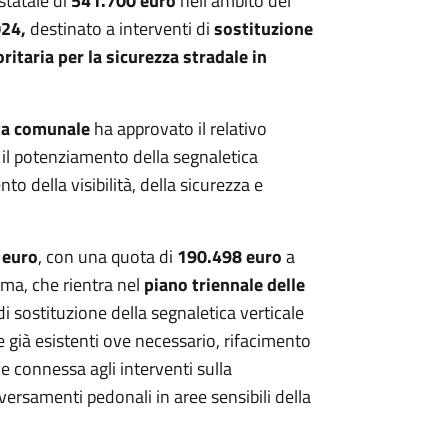
tatale di
541.700 euro
nell’ambito del
024,
destinato a interventi di
sostituzione
ritaria per la sicurezza stradale in
ta comunale
ha approvato il relativo
 il potenziamento della segnaletica
o della visibilità, della sicurezza e
 euro
, con una quota di
190.498 euro
a
ma, che rientra nel
piano triennale delle
di sostituzione della segnaletica verticale
e già esistenti ove necessario, rifacimento
e connessa agli interventi sulla
versamenti pedonali in aree sensibili della