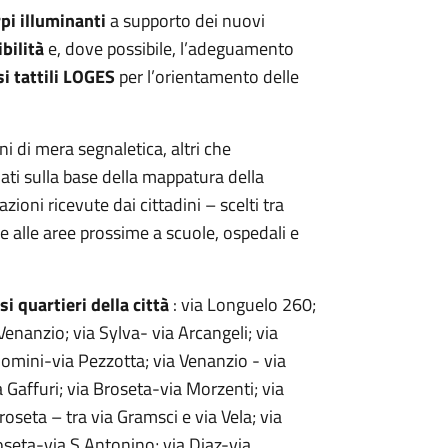
pi illuminanti
a supporto dei nuovi
ibilità
e, dove possibile, l’adeguamento
i tattili LOGES
per l’orientamento delle
ni di mera segnaletica, altri che
ti sulla base della mappatura della
azioni ricevute dai cittadini – scelti tra
e alle aree prossime a scuole, ospedali e
si quartieri della città
: via Longuelo 260;
 Venanzio; via Sylva- via Arcangeli; via
omini-via Pezzotta; via Venanzio - via
 Gaffuri; via Broseta-via Morzenti; via
roseta – tra via Gramsci e via Vela; via
oseta-via S.Antonino; via Diaz-via