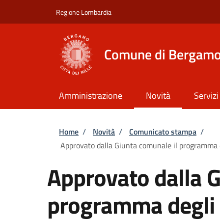
Salta al contenuto principale
Skip to footer content
Regione Lombardia
Comune di Bergam
Amministrazione
Novità
Servizi
Briciole di pane
Home
/
Novità
/
Comunicato stampa
/
Approvato dalla Giunta comunale il programma de
Approvato dalla G
programma degli i