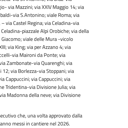
o- via Mazzini; via XXIV Maggio 14; via
ribaldi-via S.Antonino; viale Roma; via
 – via Castel Regina; via Celadina-via
a Celadina-piazzale Alpi Orobiche; via della
. Giacomo; viale delle Mura -vicolo
I; via King; via per Azzano 4; via
celli-via
Maironi da Ponte; via
 via Zambonate-via Quarenghi; via
i 12; via Borlezza-via Stoppani; via
 Cappuccini; via Cappuccini; via
 Tridentina-via Divisione Julia; via
a-via Madonna della neve; via Divisione
secutivo che, una volta approvato dalla
aranno messi in cantiere nel 2026.