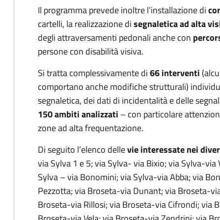
Il programma prevede inoltre l’installazione di
cor
cartelli, la realizzazione di
segnaletica ad alta vis
degli attraversamenti pedonali anche con
percors
persone con disabilità visiva.
Si tratta complessivamente di
66 interventi
(alcu
comportano anche modifiche strutturali) individua
segnaletica, dei dati di incidentalità e delle segnal
150 ambiti analizzati
– con particolare attenzion
zone ad alta frequentazione.
Di seguito l’elenco delle
vie interessate nei diver
via Sylva 1 e 5; via Sylva- via Bixio; via Sylva-via
Sylva – via Bonomini; via Sylva-via Abba; via Bon
Pezzotta; via Broseta-via Dunant; via Broseta-via
Broseta-via Rillosi; via Broseta-via Cifrondi; via B
Broseta-via Vela; via Broseta-via Zendrini; via Br