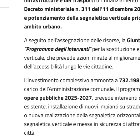
Infrastrutture e dei Trasporti
un finanziamento s
Decreto ministeriale n. 311 dell’11 dicembre 2
e potenziamento della segnaletica verticale prio
ambito urbano.
A seguito dell’assegnazione delle risorse, la
Giun
“
Programma degli interventi
”
per la sostituzione e
verticale, che prevede azioni mirate al migliorament
dell’accessibilità lungo le vie cittadine.
L’investimento complessivo ammonta a
732.198
carico dell’Amministrazione comunale. Il program
opere pubbliche 2025-2027
, prevede interventi 
esistente, installazione di nuovi impianti su strad
o nuova realizzazione della segnaletica orizzontal
segnaletica verticale e messa in sicurezza di attra
città.